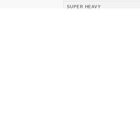
SUPER HEAVY
GARANTIA DE 90 DIAS.
Dimens
PESO COM EMBALAGEM (APR
GARANTIA