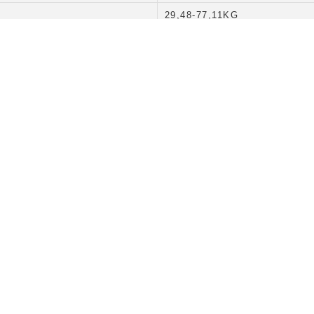
29,48-77,11KG
Garantia:
ão com embalagem (aproximado): 3cm x 15cm
OXIMADO)
0,24 KG
90 DIAS