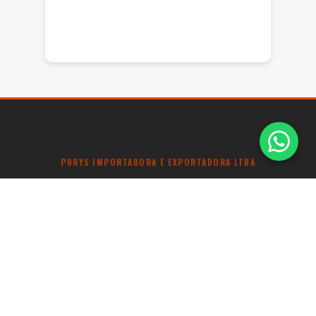
PURYS IMPORTADORA E EXPORTADORA LTDA
CNPJ: 08.916.940/0001-37
LOCALIZAÇÃO: RUA MARCELINO JASINSKI, 1023 TINDIQUERA,
ARAUCARIA-PR
CEP: 83708-132
TEL: (41) 3642 4011
Política de Privacidade
© Copyright 2024 - PURYS IMPORTADORA E EXPORTADORA LTDA