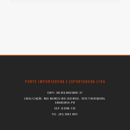
PURYS IMPORTADORA E EXPORTADORA LTDA
CNPJ: 08.916.940/0001-37
LOCALIZAÇÃO: RUA MARCELINO JASINSKI, 1023 TINDIQUERA,
ARAUCARIA-PR
CEP: 83708-132
TEL: (41) 3642 4011