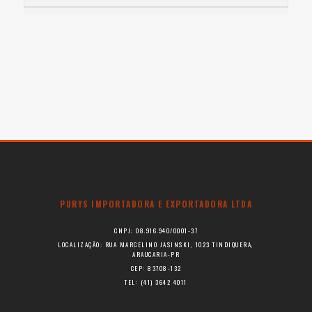
PURYS IMPORTADORA E EXPORTADORA LTDA
CNPJ: 08.916.940/0001-37
LOCALIZAÇÃO: RUA MARCELINO JASINSKI, 1023 TINDIQUERA,
ARAUCARIA-PR
CEP: 83708-132
TEL: (41) 3642 4011