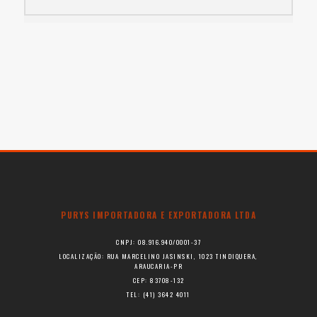
PURYS IMPORTADORA E EXPORTADORA LTDA
CNPJ: 08.916.940/0001-37
LOCALIZAÇÃO: RUA MARCELINO JASINSKI, 1023 TINDIQUERA,
ARAUCARIA-PR
CEP: 83708-132
TEL: (41) 3642 4011